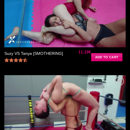
Ajouter
à la liste
de
souhaits
11,19
€
Suzy VS Tanya [SMOTHERING]
ADD TO CART
Rated
4.50
out
of 5
Ajouter
à la liste
de
souhaits