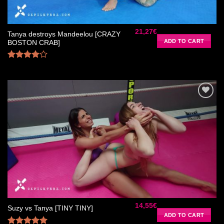
21,27
€
Tanya destroys Mandeelou [CRAZY
ADD TO CART
BOSTON CRAB]
Rated
4.00
out
of 5
Ajouter
à la liste
de
souhaits
14,55
€
Suzy vs Tanya [TINY TINY]
ADD TO CART