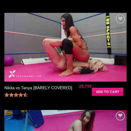
Rated
5.00
out of 5
Ajouter
à la liste
de
souhaits
25,75
€
Nikita vs Tanya [BARELY COVERED]
ADD TO CART
Rated
4.50
out
of 5