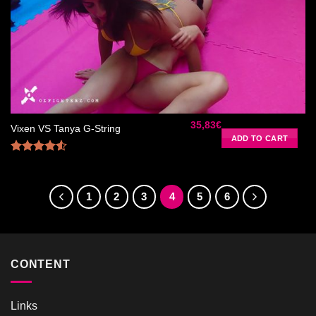
Ajouter
à la liste
de
souhaits
35,83
€
Vixen VS Tanya G-String
ADD TO CART
Rated
4.50
out
of 5
1
2
3
4
5
6
CONTENT
Links