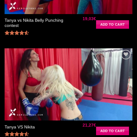
19,03
€
Tanya vs Nikita Belly Punching
ADD TO CART
contest
Rated
4.50
out
of 5
Ajouter
à la liste
de
souhaits
21,27
€
Tanya VS Nikita
ADD TO CART