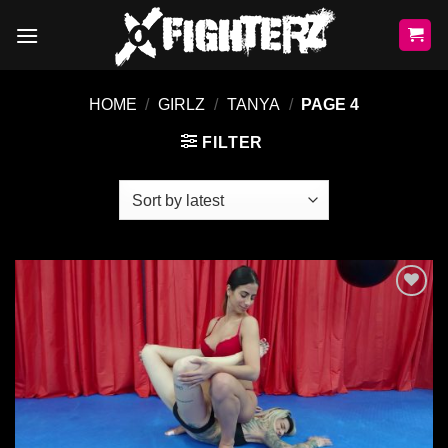
Skip
to
content
HOME
/
GIRLZ
/
TANYA
/
PAGE 4
FILTER
Ajouter
à la liste
de
souhaits