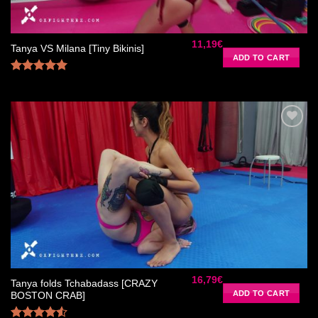
11,19
€
Tanya VS Milana [Tiny Bikinis]
ADD TO CART
Rated
5.00
out of 5
Ajouter
à la liste
de
souhaits
16,79
€
Tanya folds Tchabadass [CRAZY
ADD TO CART
BOSTON CRAB]