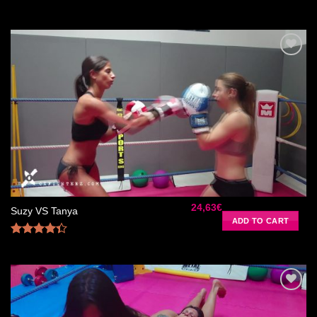
Rated
4.50
out
of 5
Ajouter
à la liste
de
souhaits
24,63
€
Suzy VS Tanya
ADD TO CART
Rated
4.33
out
of 5