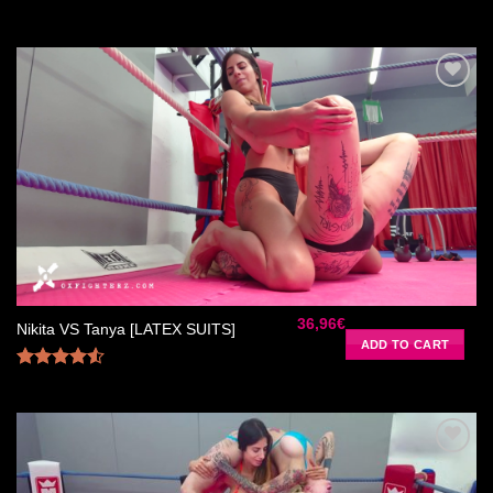
Rated
4.50
out
of 5
Ajouter
à la liste
de
souhaits
36,96
€
Nikita VS Tanya [LATEX SUITS]
ADD TO CART
Rated
4.50
out
of 5