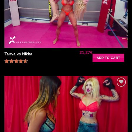
Ajouter
à la liste
de
souhaits
21,27
€
Tanya vs Nikita
ADD TO CART
Rated
4.50
out
of 5
Ajouter
à la liste
de
souhaits