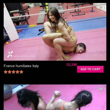
out of 5
Ajouter
à la liste
de
souhaits
22,39
€
France humiliates Italy
ADD TO CART
Rated
5.00
out of 5
Ajouter
à la liste