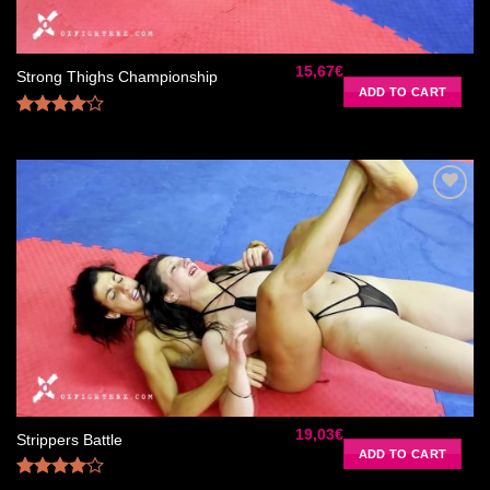
15,67
€
Strong Thighs Championship
ADD TO CART
Rated
4.00
out
of 5
Ajouter
à la liste
de
souhaits
19,03
€
Strippers Battle
ADD TO CART