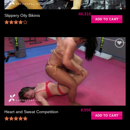
40,31
€
Slippery Oily Bikinis
ADD TO CART
Rated
4.00
out
of 5
Ajouter
à la liste
de
souhaits
8,95
€
Heart and Sweat Competition
ADD TO CART
Rated
5.00