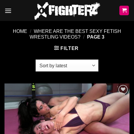
Skip
to
content
HOME
/
WHERE ARE THE BEST SEXY FETISH
WRESTLING VIDEOS?
/
PAGE 3
FILTER
Ajouter
à la liste
de
souhaits