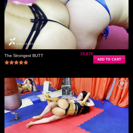
Ajouter
à la liste
de
souhaits
15,67
€
The Strongest BUTT
ADD TO CART
Rated
5.00
out of 5
Ajouter
à la liste
de
souhaits