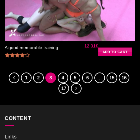
de
souhaits
12,31
€
A good memorable training
ADD TO CART
Rated
4.00
out
of 5
1
2
3
4
5
6
…
15
16
17
CONTENT
Links