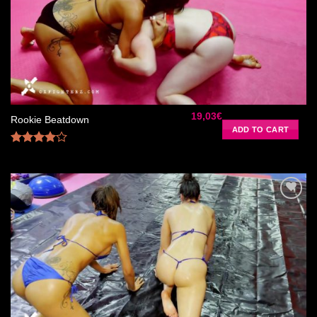
à la liste
de
souhaits
19,03
€
Rookie Beatdown
ADD TO CART
Rated
4.00
out
of 5
Ajouter
à la liste
de
souhaits