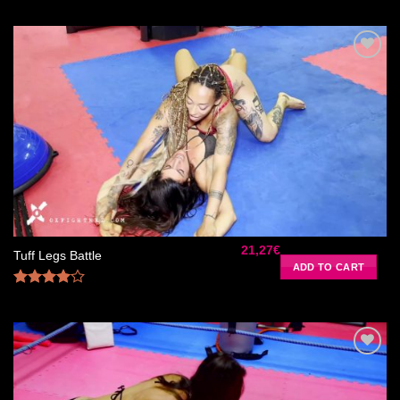
Rated
4.00
out
of 5
Ajouter
à la liste
de
souhaits
21,27
€
Tuff Legs Battle
ADD TO CART
Rated
4.00
out
of 5
Ajouter