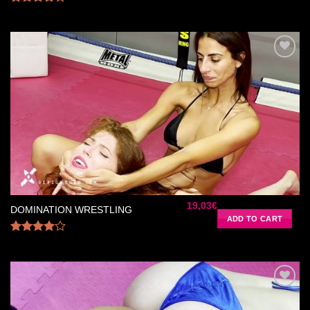
Rated
4.00
out
of 5
Ajouter
à la liste
de
souhaits
19,03
€
DOMINATION WRESTLING
ADD TO CART
Rated
4.00
out
of 5