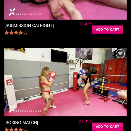
13,43
€
[SUBMISSION CATFIGHT]
ADD TO CART
Rated
4.00
out
of 5
Ajouter
à la liste
de
souhaits
27,99
€
[BOXING MATCH]
ADD TO CART